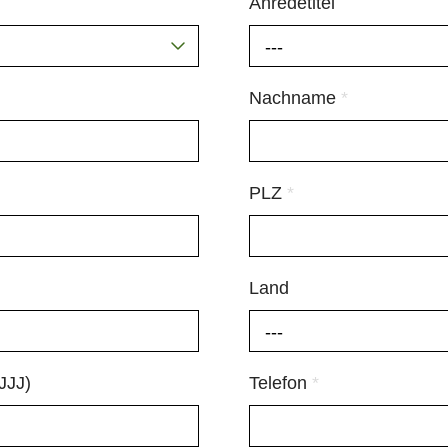
Anredetitel
---
Nachname
*
PLZ
*
Land
---
JJJ)
Telefon
*