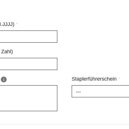
M.JJJJ)
*
 Zahl)
Staplerführerschein
*
---